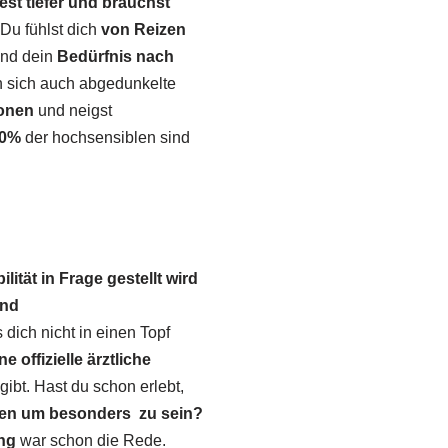
st tiefer und brauchst
Du fühlst dich
von Reizen
und dein
Bedürfnis nach
len sich auch abgedunkelte
ionen
und neigst
0%
der hochsensiblen sind
lität in Frage gestellt wird
und
dich nicht in einen Topf
e offizielle ärztliche
 gibt. Hast du schon erlebt,
en um besonders zu sein?
ung
war schon die Rede.