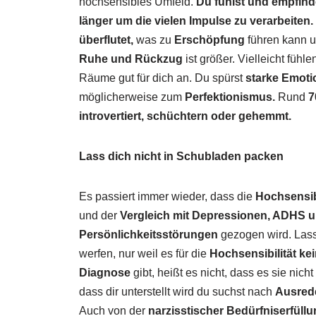
hochsensibles Umfeld.
Du fühlst und empfinde
länger um die vielen Impulse zu verarbeiten.
überflutet,
was zu
Erschöpfung
führen kann 
Ruhe und Rückzug
ist größer. Vielleicht füh
Räume gut für dich an. Du spürst
starke Emot
möglicherweise zum
Perfektionismus.
Rund
7
introvertiert, schüchtern oder gehemmt.
Lass dich nicht in Schubladen packen
Es passiert immer wieder, dass die
Hochsensibi
und der
Vergleich mit Depressionen, ADHS 
Persönlichkeitsstörungen
gezogen wird. Lass 
werfen, nur weil es für die
Hochsensibilität kein
Diagnose
gibt, heißt es nicht, dass es sie nicht
dass dir unterstellt wird du suchst nach
Ausred
Auch von der
narzisstischer Bedürfniserfüll