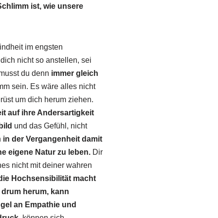
Schlimm ist, wie unsere
Kindheit im engsten
 dich nicht so anstellen, sei
musst du denn
immer gleich
mm sein. Es wäre alles nicht
erüst um dich herum ziehen.
it auf ihre Andersartigkeit
bild
und das Gefühl, nicht
h
in der Vergangenheit damit
e eigene Natur zu leben.
Dir
hes nicht mit deiner wahren
die Hochsensibilität macht
n drum herum, kann
gel an Empathie und
druck
können sich