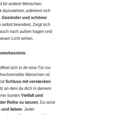
nd für andere Menschen.
r
dazustehen, während sich
.
Gesünder und schöner
selbst beendest. Zeigt sich
hn auch nach außen tragen und
euen Licht sehen.
bsterkenntnis
ffnet sich in dir eine Tür zur
e hochsensible Menschen ist
ist
Schluss mit verstecken
atz an dem du dich in deinem
einer bunten
Vielfalt und
 der Reihe zu tanzen.
Du wirst
n und lieben
. Jeder