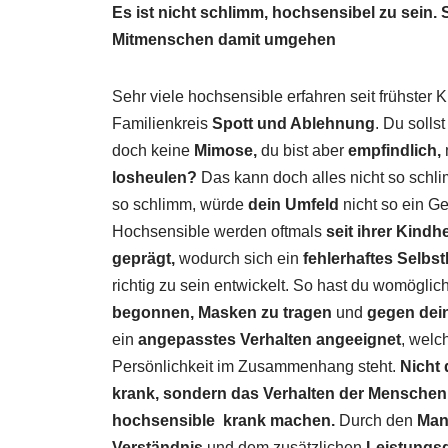
Es ist nicht schlimm, hochsensibel zu sein. 
Mitmenschen damit umgehen
Sehr viele hochsensible erfahren seit frühster 
Familienkreis
Spott und Ablehnung
. Du sollst
doch keine
Mimose,
du bist aber
empfindlich,
losheulen?
Das kann doch alles nicht so schli
so schlimm, würde
dein Umfeld
nicht so ein G
Hochsensible werden oftmals
seit ihrer Kindhe
geprägt,
wodurch sich ein
fehlerhaftes Selbst
richtig zu sein entwickelt. So hast du womöglic
begonnen, Masken zu tragen
und
gegen dein
ein
angepasstes Verhalten angeeignet
, welc
Persönlichkeit im Zusammenhang steht.
Nicht 
krank, sondern das Verhalten der Mensche
hochsensible krank machen.
Durch den
Man
Verständnis
und dem zusätzlichen
Leistungs